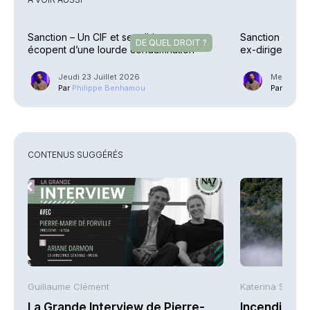
Sanction – Un CIF et ses dirigeants
Sanction – Uzè
DE QUEL DROIT ?
écopent d’une lourde condamnation
ex-dirigeants
allégée
Jeudi 23 Juillet 2026
Mercredi 2
Par
Philippe Benhamou
Par
Phili
CONTENUS SUGGÉRÉS
Guillaume Clément
Katerina Stergi
La Grande Interview de Pierre-
Incendies : 