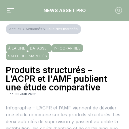
NEWS ASSET PRO
Accueil
>
Actualités
>
Salle des marchés
À LA UNE
DATASSET
INFOGRAPHIES
SALLE DES MARCHÉS
Produits structurés –
L’ACPR et l'AMF publient
une étude comparative
Lundi 22 Juin 2026
Infographie – L’ACPR et l’AMF viennent de dévoiler
une étude commune sur les produits structurés. Les
deux autorités de supervision y passent au crible la
distribution, les coûts d'entrée et de sortie ainsi que