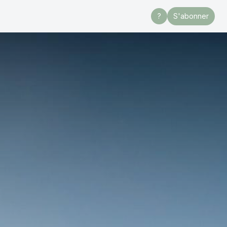
?
S'abonner