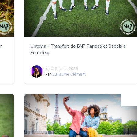
en
Uptevia – Transfert de BNP Paribas et Caceis à
Euroclear
jeudi 9 juillet 2026
Par
Guillaume Clément