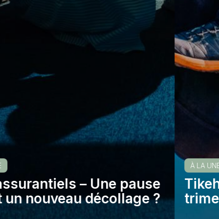
À LA UNE
ne pause
Tikehau Capital – Une
ollage ?
trimestrielle en chute 