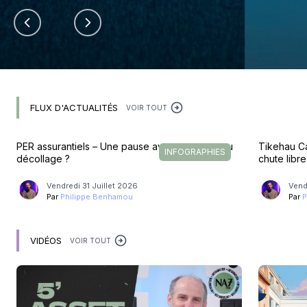
FLUX D'ACTUALITÉS
VOIR TOUT
PER assurantiels – Une pause avant un nouveau
Tikehau Ca
INFOGRAPHIES
décollage ?
chute libre
Vendredi 31 Juillet 2026
Vend
Par
Philippe Benhamou
Par
P
VIDÉOS
VOIR TOUT