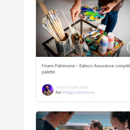
Finare Patrimoine – Sateco Assurance complèt
palette
lundi 20 juillet 2026
Par
Philippe Benhamou