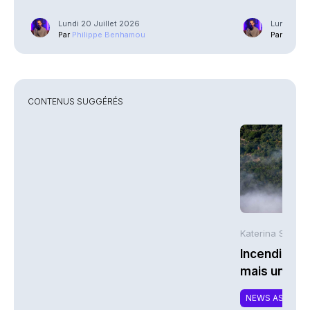
Lundi 20 Juillet 2026
Lundi 13 J
Par
Philippe Benhamou
Par
Phili
CONTENUS SUGGÉRÉS
Katerina Stergi
Incendies : 
mais une ex
NEWS ASSURA