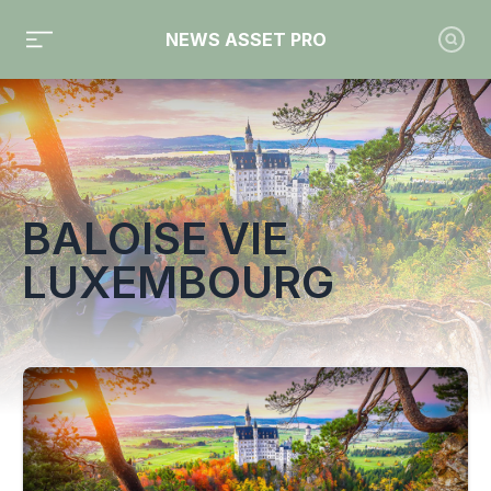
NEWS ASSET PRO
Toute l'actualité sur le tag "Baloise Vie Luxembourg"
BALOISE VIE
LUXEMBOURG