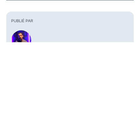
Commentaires
PUBLIÉ PAR
Philippe Benhamou
Journaliste
Partager
À VOIR AUSSI
Myria AM – Alphonsine Amoussou monte
Aéma Groupe – 
PEOPLE
en grade
voulons aller pl