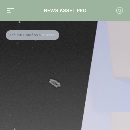
NEWS ASSET PRO
Accueil
>
Vidéos
>
5' Asset