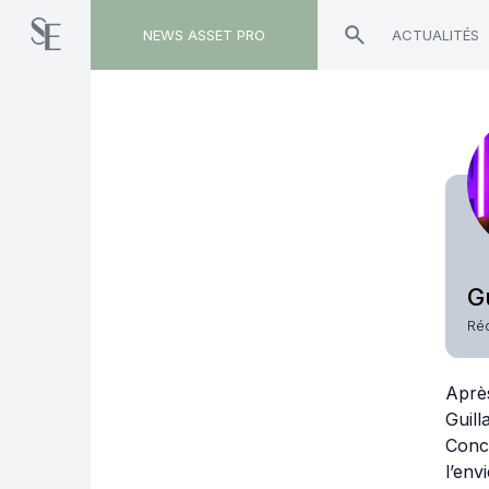
NEWS ASSET PRO
ACTUALITÉS
G
Ré
Après
Guill
Conco
l’env