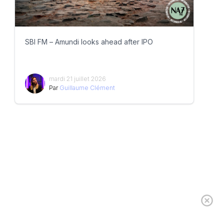
SBI FM – Amundi looks ahead after IPO
mardi 21 juillet 2026
Par
Guillaume Clément