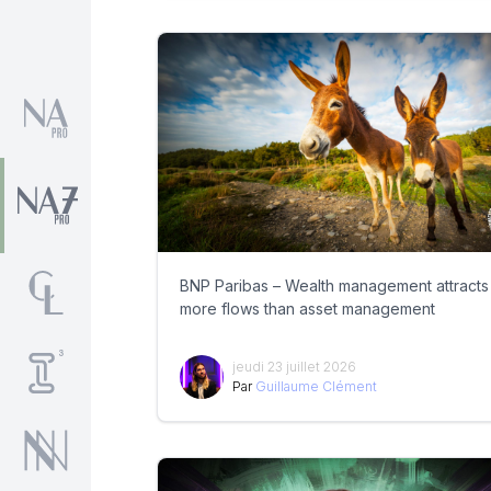
BNP Paribas – Wealth management attracts
more flows than asset management
jeudi 23 juillet 2026
Par
Guillaume Clément