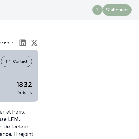
?
S'abonner
gez sur
Contact
1832
Articles
r et Paris,
isse LFM.
s de facteur
nce. Il rejoint