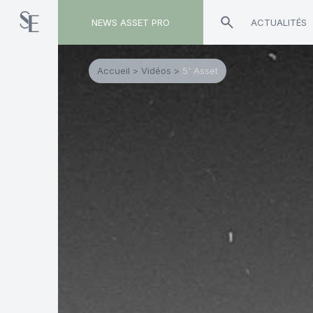
NEWS ASSET PRO
ACTUALITÉS
Accueil
>
Vidéos
>
5' Asset