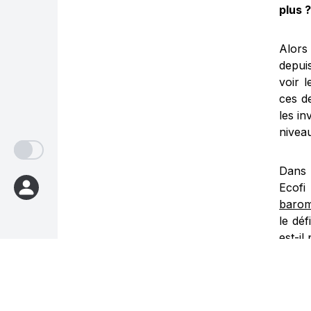
plus 
Alors
depui
voir 
ces de
les i
nivea
Dans 
Ecofi
barom
le dé
est-il
Réalis
Épisod