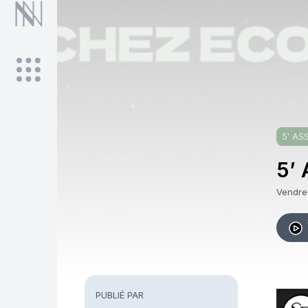
5' AS
5’ 
Vendre
PUBLIÉ PAR