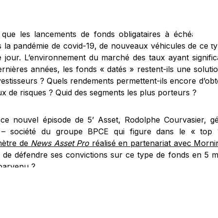
?
 que les lancements de fonds obligataires à échéance se
s la pandémie de covid-19, de nouveaux véhicules de ce t
le jour. L’environnement du marché des taux ayant signifi
rnières années, les fonds « datés » restent-ils une solutio
nvestisseurs ? Quels rendements permettent-ils encore d’obt
ux de risques ? Quid des segments les plus porteurs ?
ce nouvel épisode de 5’ Asset, Rodolphe Courvasier, gé
 – société du groupe BPCE qui figure dans le « to
ètre de
News Asset Pro
réalisé en partenariat avec Morni
fi de défendre ses convictions sur ce type de fonds en 5 
 parvenu ?
ation : Pierre Disch
e tourné le 12 février 2026.