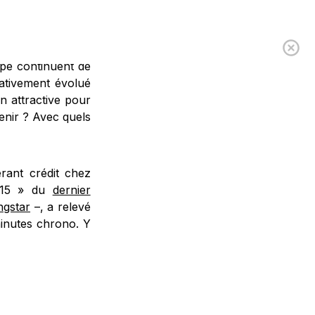
 sont multipliés
ype continuent de
cativement évolué
n attractive pour
enir ? Avec quels
rant crédit chez
p 15 » du
dernier
ngstar
–, a relevé
minutes chrono. Y