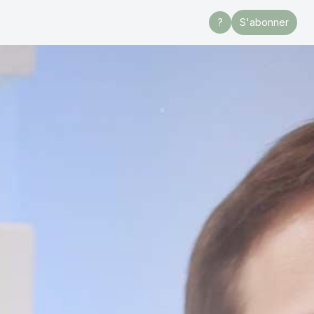
?
S'abonner