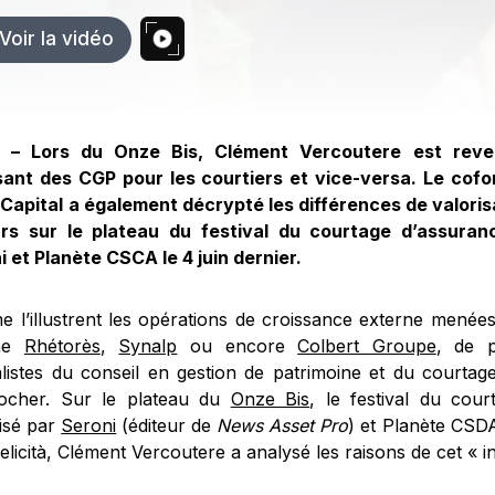
Voir la vidéo
 – Lors du Onze Bis, Clément Vercoutere est reven
sant des CGP pour les courtiers et vice-versa. Le cof
 Capital a également décrypté les différences de valoris
rs sur le plateau du festival du courtage d’assuran
i et Planète CSCA le 4 juin dernier.
 l’illustrent les opérations de croissance externe menée
me
Rhétorès
,
Synalp
ou encore
Colbert Groupe
, de 
alistes du conseil en gestion de patrimoine et du courta
ocher. Sur le plateau du
Onze Bis
, le festival du cou
isé par
Seroni
(éditeur de
News Asset Pro
) et Planète CSDA
elicità, Clément Vercoutere a analysé les raisons de cet « in