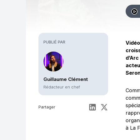
PUBLIÉ PAR
Vidéo
crois
d’Arc
acteu
Seron
Guillaume Clément
Rédacteur en chef
Comme
com
spéci
Partager
rappr
organ
à La F