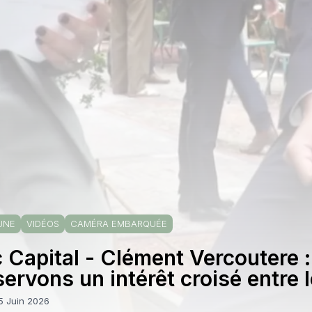
UNE
VIDÉOS
CAMÉRA EMBARQUÉE
 Capital - Clément Vercoutere 
ervons un intérêt croisé entre
les courtiers »
5 Juin 2026