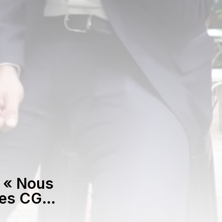
: « Nous
 les CGP