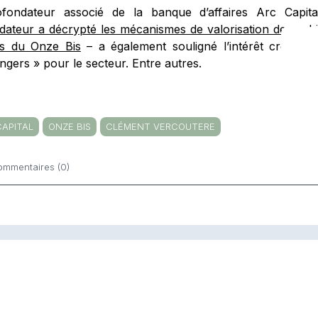
fondateur associé de la banque d’affaires Arc Capi
dateur a décrypté les mécanismes de valorisation des cabi
s du Onze Bis
– a également souligné l’intérêt croissa
ngers » pour le secteur. Entre autres.
CAPITAL
ONZE BIS
CLÉMENT VERCOUTERE
ommentaires (0)
ntaires
dis – Altéor Patrimoine et
CGP – Valoria Capital réc
À LA UNE
voyance ferre un CGP breton
Patrimoine