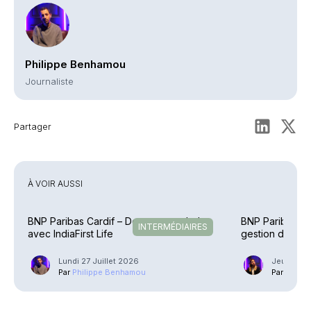
Philippe Benhamou
Journaliste
Partager
À VOIR AUSSI
BNP Paribas Cardif – De retour en Inde
BNP Paribas – L
INTERMÉDIAIRES
avec IndiaFirst Life
gestion d’actif
Lundi 27 Juillet 2026
Jeudi 30 A
Par
Philippe Benhamou
Par
Guilla