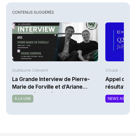
CONTENUS SUGGÉRÉS
Guillaume Clément
Chubb -
La Grande Interview de Pierre-
Appel de co
Marie de Forville et d’Ariane
résultats d
Darmon (Ivesta)
2026 de Chu
À LA UNE
NEWS ASSURA