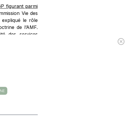
P figurant parmi
ommission Vie des
 expliqué le rôle
octrine de l’AMF.
ité des services
s distributeurs de
INE