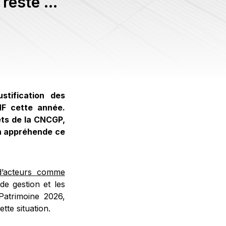
 reste un
stification des
MF cette année.
ets de la CNCGP,
n appréhende ce
 d’acteurs comme
de gestion et les
Patrimoine 2026,
tte situation.