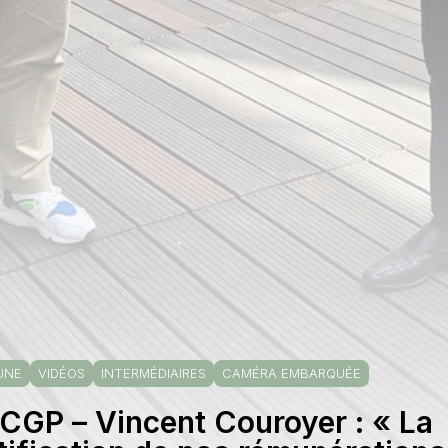
UNE
VIDÉOS
INTERMÉDIAIRES
CAMÉRA EMBARQUÉE
CGP – Vincent Couroyer : « La