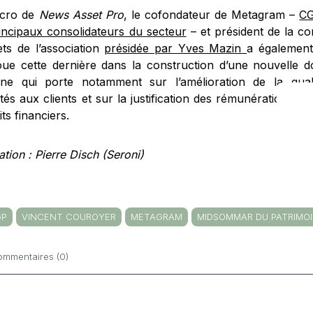
icro de
News Asset Pro
, le cofondateur de Metagram –
CG
rincipaux consolidateurs du secteur
– et président de la c
ets de l’association
présidée par Yves Mazin
a également
oue cette dernière dans la construction d’une nouvelle d
ine qui porte notamment sur l’amélioration de la qual
és aux clients et sur la justification des rémunérations de
ts financiers.
ation : Pierre Disch (Seroni)
GP
VINCENT COUROYER
METAGRAM
MIDSOMMAR DU PATRIMO
ommentaires (0)
ntaires