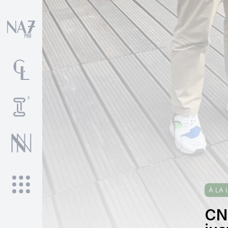
À LA 
CN