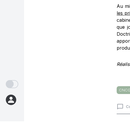
Au m
les p
cabin
que j
Doctr
apport
produi
Réalis
CNC
C
Comme