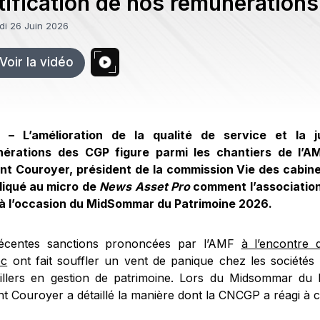
tification de nos rémunérations
et »
di 26 Juin 2026
Voir la vidéo
 – L’amélioration de la qualité de service et la ju
érations des CGP figure parmi les chantiers de l’A
nt Couroyer, président de la commission Vie des cabin
liqué au micro de
News Asset Pro
comment l’associatio
 à l’occasion du MidSommar du Patrimoine 2026.
écentes sanctions prononcées par l’AMF
à l’encontre
oc
ont fait souffler un vent de panique chez les sociétés 
illers en gestion de patrimoine. Lors du Midsommar du 
t Couroyer a détaillé la manière dont la CNCGP a réagi à ce