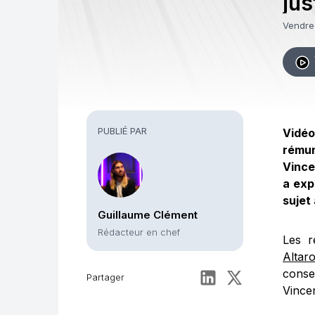
jus
suj
Vendre
PUBLIÉ PAR
Vidéo
rémun
Vince
a exp
sujet
Guillaume Clément
Rédacteur en chef
Les r
Altar
conse
Partager
Vincen