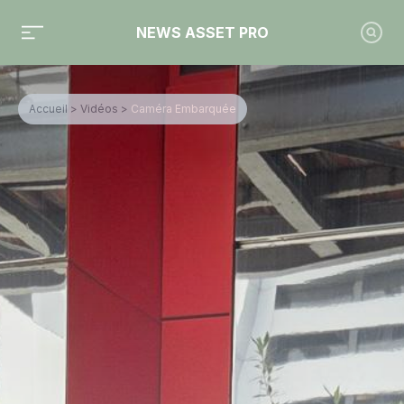
NEWS ASSET PRO
Accueil
>
Vidéos
>
Caméra Embarquée