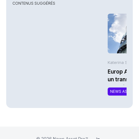
CONTENUS SUGGÉRÉS
Katerina Stergi
Europ Assis
un transfert
portefeuille
NEWS ASSURA
© 2026
News Asset Pro™