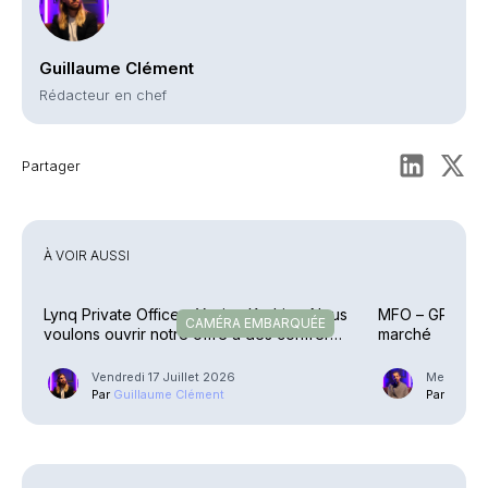
Guillaume Clément
Rédacteur en chef
Partager
À VOIR AUSSI
Lynq Private Office – Yacine Kadri : « Nous
MFO – GP Family
CAMÉRA EMBARQUÉE
voulons ouvrir notre offre à des confrères
marché
»
Vendredi 17 Juillet 2026
Mercredi 1
Par
Guillaume Clément
Par
Phili