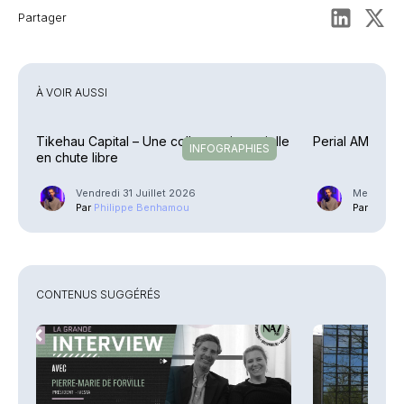
Partager
À VOIR AUSSI
Tikehau Capital – Une collecte trimestrielle
Perial AM – En 
INFOGRAPHIES
en chute libre
Vendredi 31 Juillet 2026
Mercredi 2
Par
Philippe Benhamou
Par
Phili
CONTENUS SUGGÉRÉS