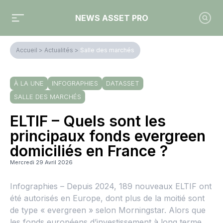
NEWS ASSET PRO
Accueil
>
Actualités
>
Salle des marchés
À LA UNE
INFOGRAPHIES
DATASSET
SALLE DES MARCHÉS
ELTIF – Quels sont les
principaux fonds evergreen
domiciliés en France ?
Mercredi 29 Avril 2026
Infographies – Depuis 2024, 189 nouveaux ELTIF ont
été autorisés en Europe, dont plus de la moitié sont
de type « evergreen » selon Morningstar. Alors que
les fonds européens d’investissement à long terme