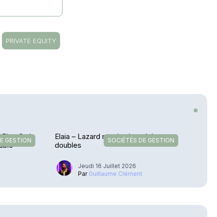
PRIVATE EQUITY
– Blue Owl
Elaia – Lazard met les bouchées
E GESTION
SOCIÉTÉS DE GESTION
table
doubles
Jeudi 16 Juillet 2026
u
Par
Guillaume Clément