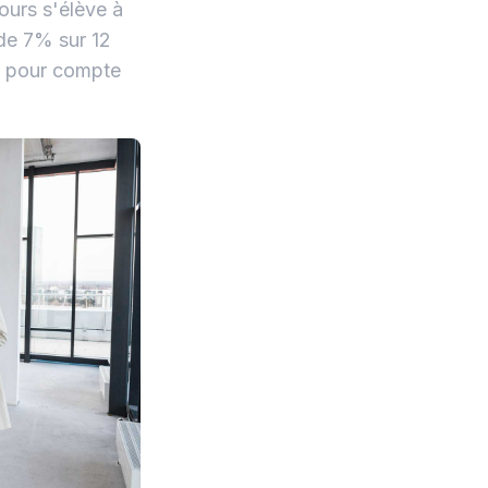
ours s'élève à
 de 7% sur 12
és pour compte