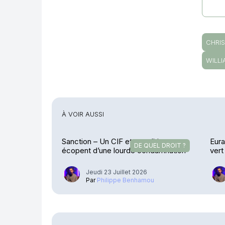
CHRI
WILL
À VOIR AUSSI
Sanction – Un CIF et ses dirigeants
Eura
DE QUEL DROIT ?
écopent d’une lourde condamnation
vert
Jeudi 23 Juillet 2026
Par
Philippe Benhamou