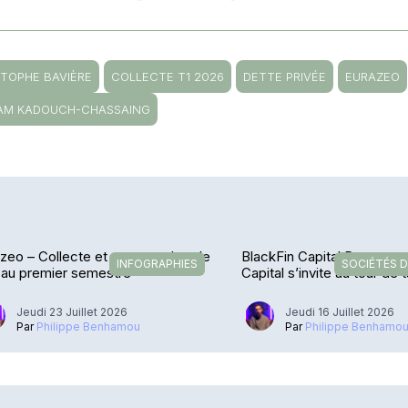
STOPHE BAVIÈRE
COLLECTE T1 2026
DETTE PRIVÉE
EURAZEO
IAM KADOUCH-CHASSAING
zeo – Collecte et encours dans le
BlackFin Capital Partners 
INFOGRAPHIES
SOCIÉTÉS D
 au premier semestre
Capital s’invite au tour de 
Jeudi 23 Juillet 2026
Jeudi 16 Juillet 2026
Par
Philippe Benhamou
Par
Philippe Benhamo