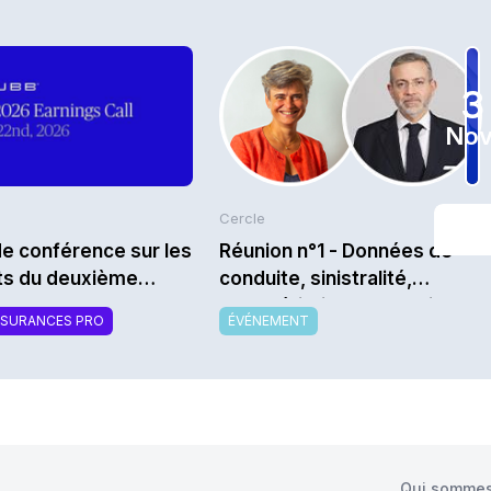
3
Nov
Cercle
e conférence sur les
Réunion n°1 - Données de
ats du deuxième
conduite, sinistralité,
tre 2026 de Chubb
caractéristiques techniques
SSURANCES PRO
ÉVÉNEMENT
: Quelle data auto et pour
quoi faire ? - Saison
2026/2027
Qui sommes