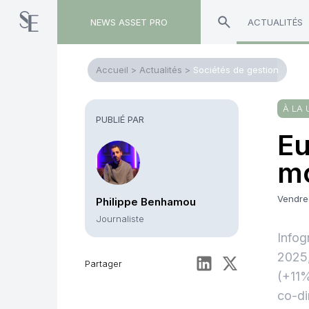
NEWS ASSET PRO
ACTUALITÉS
Accueil
>
Actualités
>
Sociétés de gestion
À LA 
PUBLIÉ PAR
Eu
mo
Vendre
Philippe Benhamou
Journaliste
Infog
2025,
Partager
(+11%
co-di