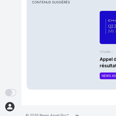
CONTENUS SUGGÉRÉS
Chubb -
Appel d
résult
trimes
NEWS A
Limited
© 2026
News Asset Pro™