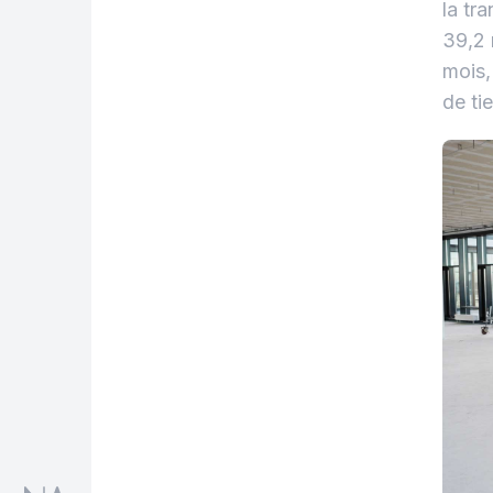
la tr
39,2 
mois,
de ti