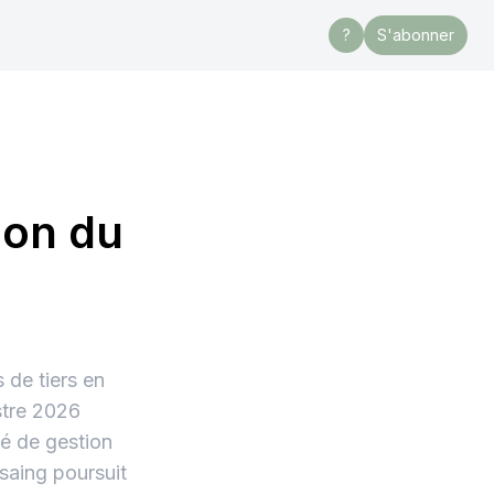
?
S'abonner
ion du
 de tiers en
stre 2026
té de gestion
saing poursuit