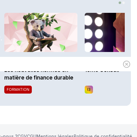
.
1h00
Expert
i3 Assurances
Les nouvelles normes en
10h10 Conseil
matière de finance durable
FORMATION
I3
-nous ?
CGV
CGU
Mentions légales
Politique de confidentialité