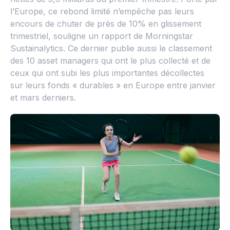
l’Europe, ce rebond limité n’empêche pas leurs
encours de chuter de près de 10% en glissement
trimestriel, souligne un rapport de Morningstar
Sustainalytics. Ce dernier publie aussi le classement
des 10 asset managers qui ont le plus collecté et de
ceux qui ont subi les plus importantes décollectes
sur leurs fonds « durables » en Europe entre janvier
et mars derniers.