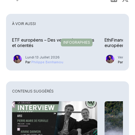
À VOIR AUSSI
ETF européens – Des vents très porteurs
EthiFinance – 
INFOGRAPHIES
et orientés
européen avec
Lundi 13 Juillet 2026
Vendredi 1
Par
Philippe Benhamou
Par
Phili
CONTENUS SUGGÉRÉS