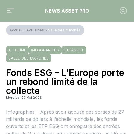
NEWS ASSET PRO
Accueil
>
Actualités
>
Salle des marchés
À LA UNE
INFOGRAPHIES
DATASSET
SALLE DES MARCHÉS
Fonds ESG – L’Europe porte
un rebond limité de la
collecte
Mercredi 27 Mai 2026
Infographies – Après avoir accusé des sorties de 27
milliards de dollars à l’échelle mondiale, les fonds
ouverts et les ETF ESG ont enregistré des entrées
nettes de 3,5 milliards au premier trimestre. Porté par