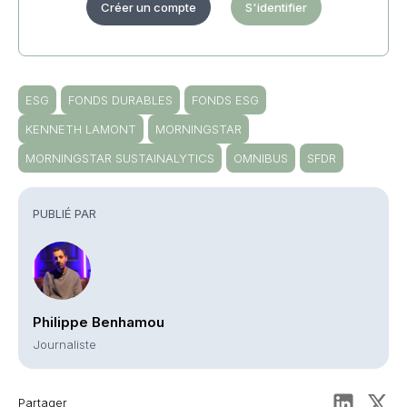
Créer un compte
S'identifier
ESG
FONDS DURABLES
FONDS ESG
KENNETH LAMONT
MORNINGSTAR
MORNINGSTAR SUSTAINALYTICS
OMNIBUS
SFDR
PUBLIÉ PAR
Philippe Benhamou
Journaliste
Partager