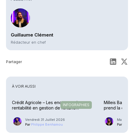
Guillaume Clément
Rédacteur en chef
Partager
À VOIR AUSSI
Crédit Agricole – Les encours et la
Milleis Banque 
INFOGRAPHIES
rentabilité en gestion de fortune
prend la direct
explosent
Vendredi 31 Juillet 2026
Mardi 21 J
Par
Philippe Benhamou
Par
Guilla