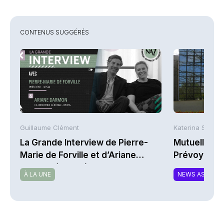
CONTENUS SUGGÉRÉS
Guillaume Clément
Katerina Stergi
La Grande Interview de Pierre-
Mutuelles : 
Marie de Forville et d’Ariane
Prévoyance 
Darmon (Ivesta)
de la Math
À LA UNE
NEWS ASSURA