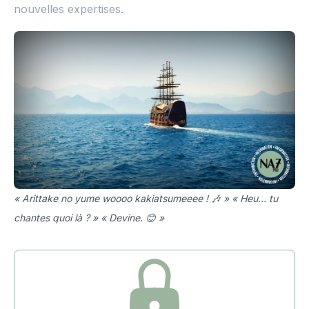
nouvelles expertises.
« Arittake no yume woooo kakiatsumeeee ! 🎶 » « Heu… tu
chantes quoi là ? » « Devine. 😊 »