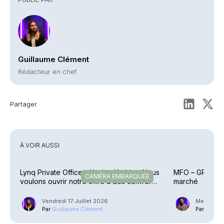
Guillaume Clément
Rédacteur en chef
Partager
À VOIR AUSSI
Lynq Private Office – Yacine Kadri : « Nous
MFO – GP Family
CAMÉRA EMBARQUÉE
voulons ouvrir notre offre à des confrères
marché
»
Vendredi 17 Juillet 2026
Mercredi 1
Par
Guillaume Clément
Par
Phili