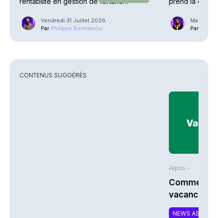
rentabilité en gestion de fortune
prend la direct
explosent
Vendredi 31 Juillet 2026
Mardi 21 J
Par
Philippe Benhamou
Par
Guilla
CONTENUS SUGGÉRÉS
Alptis -
Comment bi
vacances à 
NEWS ASSURA