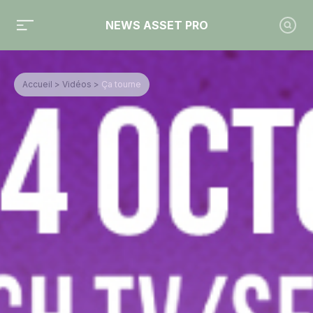
NEWS ASSET PRO
Accueil
>
Vidéos
>
Ça tourne