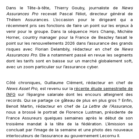
Dans le Tête-à-tête, Thierry Gouby, journaliste de
News
Assurances Pro
recevait Pascal Féliot, directeur général de
Thélem Assurances. L’occasion pour le dirigeant qui a
récemment pris ses fonctions de faire un point sur les enjeux à
venir pour le groupe. Dans la séquence Hors Champ, Michèle
Horner, country manager pour la France de Beazley faisait le
point sur les renouvellements 2026 dans l’assurance des grands
risques avec Florian Delambily, rédacteur en chef de
News
Assurances Pro
. Elle a notamment passé en revue les segments
dont les tarifs sont en baisse sur un marché globalement soft,
avec un zoom particulier sur l’assurance cyber.
Côté chroniques, Guillaume Clément, rédacteur en chef de
News Asset Pro,
est revenu sur la
récente étude semestrielle de
l’AFG
sur l’épargne salariale dont les encours atteignent des
records. Qui se partage ce gâteau de plus en plus gros ? Enfin,
Benoit Martin, rédacteur en chef de
La Lettre de l'Assurance
,
nous a brossé le portrait de Florence Lustman, présidente de
France Assureurs quelques semaines après le début de son
troisième mandat à la tête de la fédération. L’émission se
concluait par l’image de la semaine et une photo des nouveaux
interlocuteurs de l’assurance au gouvernement Lecornu II.