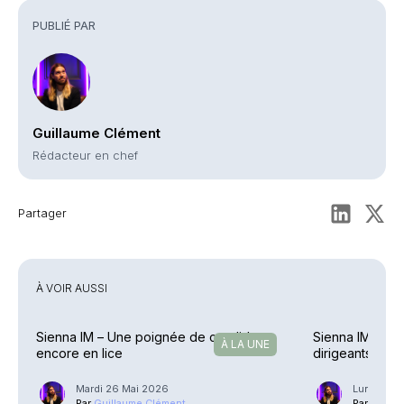
PUBLIÉ PAR
Guillaume Clément
Rédacteur en chef
Partager
À VOIR AUSSI
Sienna IM – Une poignée de candidats
Sienna IM – Va
À LA UNE
encore en lice
dirigeants
Mardi 26 Mai 2026
Lundi 25 
Par
Guillaume Clément
Par
Guilla