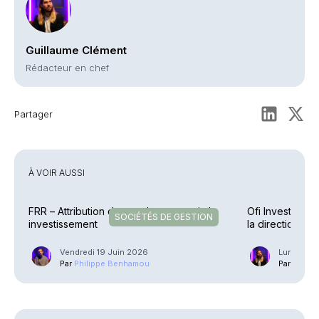
Guillaume Clément
Rédacteur en chef
Partager
À VOIR AUSSI
FRR – Attribution de mandats en capital-
Ofi Invest AM 
SOCIÉTÉS DE GESTION
investissement
la direction de
Vendredi 19 Juin 2026
Lundi 4 M
Par
Philippe Benhamou
Par
Guilla