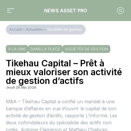
NEWS ASSET PRO
Accueil
>
Actualités
>
Sociétés de gestion
À LA UNE
DANS LA PLACE
SOCIÉTÉS DE GESTION
Tikehau Capital – Prêt à
mieux valoriser son activité
de gestion d’actifs
Jeudi 28 Mai 2026
M&A – Tikehau Capital a confié un mandat à une
banque d’affaires en vue d’ouvrir le capital de son
activité de gestion d’actifs, rapporte L’Informé. Les
deux cofondateurs du spécialiste des actifs non
cotés, Antoine Flamarion et Mathieu Chabran,