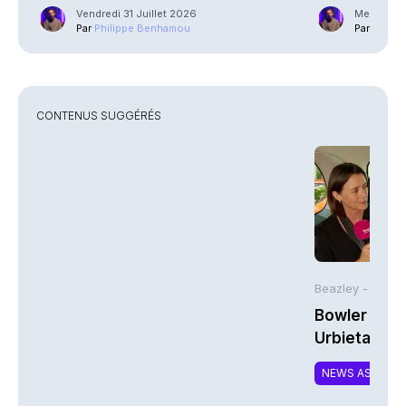
Vendredi 31 Juillet 2026
Mercredi 2
Par
Philippe Benhamou
Par
Phili
CONTENUS SUGGÉRÉS
Beazley -
Bowler Broa
Urbieta | A
NEWS ASSURA