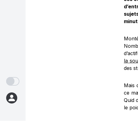
d’ent
sujet
minut
Monté
Nombr
d’act
la so
des st
Mais 
ce ma
Quid 
le po
Dans 
chez 