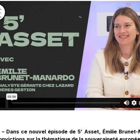
 – Dans ce nouvel épisode de 5’ Asset, Émilie Brunet
onvictions sur la thématique de la souveraineté europé