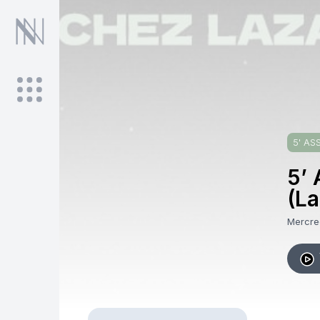
5' AS
5’ 
(La
Mercre