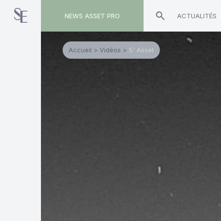
NEWS ASSET PRO
ACTUALITÉS
Accueil
>
Vidéos
>
5' Asset