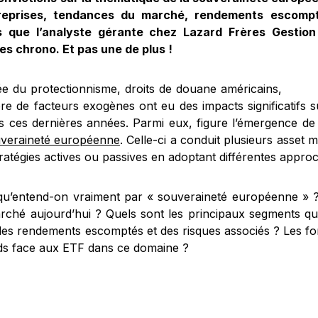
reprises, tendances du marché, rendements escompt
s que l’analyste gérante chez Lazard Frères Gestio
es chrono. Et pas une de plus !
e du protectionnisme, droits de douane américains, confli
e de facteurs exogènes ont eu des impacts significatifs su
ifs ces dernières années. Parmi eux, figure l’émergence d
uveraineté européenne
. Celle-ci a conduit plusieurs asset
ratégies actives ou passives en adoptant différentes appro
qu’entend-on vraiment par « souveraineté européenne » 
rché aujourd’hui ? Quels sont les principaux segments qu
des rendements escomptés et des risques associés ? Les fond
ids face aux ETF dans ce domaine ?
ce nouvel épisode de
5’ Asset
, Émilie Brunet-Manardo, 
Lazard Frères Gestion et co-gérante du fonds Lazard Sore