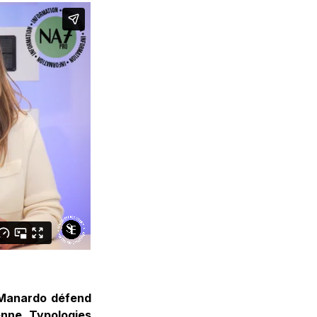
-Manardo défend
enne. Typologies