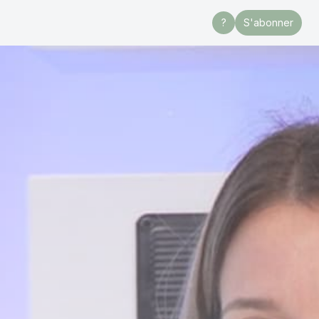
?
S'abonner