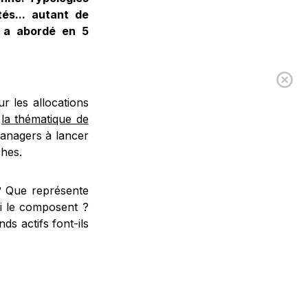
és... autant de
n a abordé en 5
ts géopolitiques…
r les allocations
e
la thématique de
 managers à lancer
ches.
? Que représente
i le composent ?
s actifs font-ils
analyste gérante
veigny Europe, a