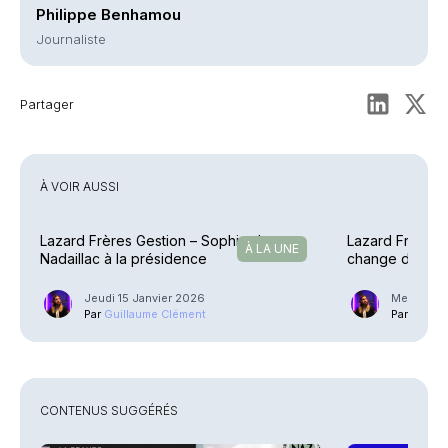
Philippe Benhamou
Journaliste
Partager
À VOIR AUSSI
Lazard Frères Gestion – Sophie de
Lazard Frères 
À LA UNE
Nadaillac à la présidence
change de part
Jeudi 15 Janvier 2026
Mercredi 
Par
Guillaume Clément
Par
Guilla
CONTENUS SUGGÉRÉS