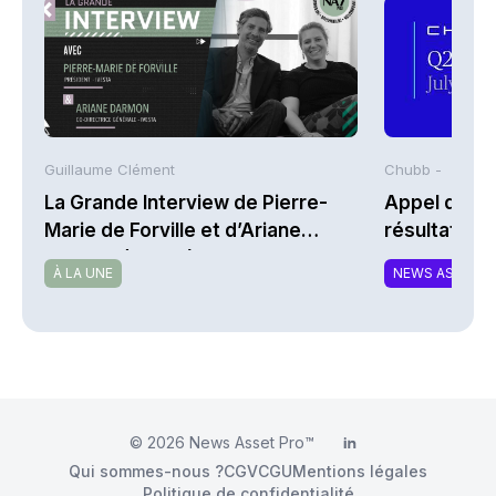
Guillaume Clément
Chubb -
La Grande Interview de Pierre-
Appel de co
Marie de Forville et d’Ariane
résultats d
Darmon (Ivesta)
2026 de Chu
À LA UNE
NEWS ASSURA
© 2026
News Asset Pro™
LinkedIn
Qui sommes-nous ?
CGV
CGU
Mentions légales
Politique de confidentialité