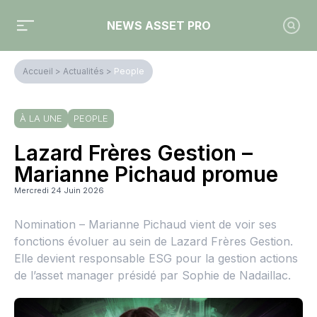
NEWS ASSET PRO
Accueil
>
Actualités
>
People
À LA UNE
PEOPLE
Lazard Frères Gestion –
Marianne Pichaud promue
Mercredi 24 Juin 2026
Nomination – Marianne Pichaud vient de voir ses
fonctions évoluer au sein de Lazard Frères Gestion.
Elle devient responsable ESG pour la gestion actions
de l’asset manager présidé par Sophie de Nadaillac.