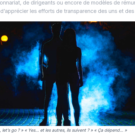
ionnariat, de dirigeants ou encore de modèles de rému
 d’apprécier les efforts de transparence des uns et des
, let’s go ? » « Yes… et les autres, ils suivent ? » « Ça dépend… »