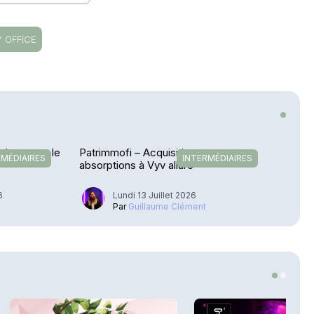
Y OFFICE
 lance sur le
Patrimmofi – Acquisitions et
RMÉDIAIRES
INTERMÉDIAIRES
absorptions à Vyv allure
6
Lundi 13 Juillet 2026
u
Par
Guillaume Clément