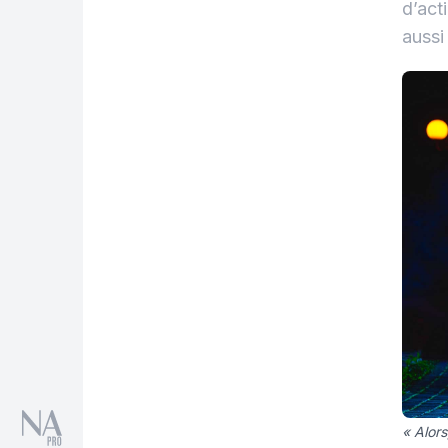
d’act
aussi
« Alors