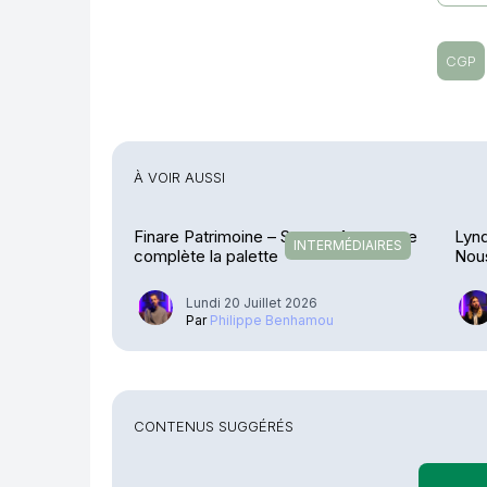
CGP
À VOIR AUSSI
Finare Patrimoine – Sateco Assurance
Lynq
INTERMÉDIAIRES
complète la palette
Nous
conf
Lundi 20 Juillet 2026
Par
Philippe Benhamou
CONTENUS SUGGÉRÉS