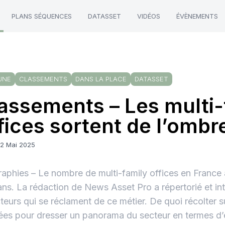
PLANS SÉQUENCES
DATASSET
VIDÉOS
ÉVÈNEMENTS
UNE
CLASSEMENTS
DANS LA PLACE
DATASSET
assements – Les multi-
fices sortent de l’ombr
22 Mai 2025
raphies – Le nombre de multi-family offices en France
ans. La rédaction de News Asset Pro a répertorié et in
teurs qui se réclament de ce métier. De quoi récolter 
es pour dresser un panorama du secteur en termes d’