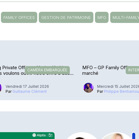
FAMILY OFFICES
GESTION DE PATRIMOINE
MFO
MULTI-FAMIL
 Private Office – Yacine Kadri : «
MFO – GP Family Office se
CAMÉRA EMBARQUÉE
INTE
 voulons ouvrir notre offre à des
marché
rères »
Vendredi 17 Juillet 2026
Mercredi 15 Juillet 202
Par
Guillaume Clément
Par
Philippe Benhamo