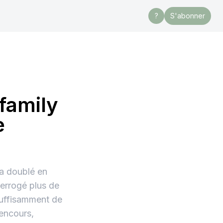
?
S'abonner
family
e
 a doublé en
terrogé plus de
suffisamment de
encours,