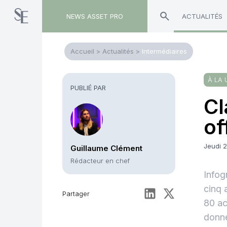
NEWS ASSET PRO
ACTUALITÉS
Accueil
>
Actualités
>
Intermédiaires
À LA 
PUBLIÉ PAR
Cl
of
Jeudi 
Guillaume Clément
Rédacteur en chef
Infog
cinq 
Partager
80 ac
donné