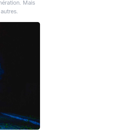
nération. Mais
 autres.