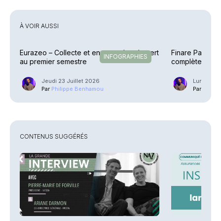
À VOIR AUSSI
Eurazeo – Collecte et encours dans le vert
Finare Patrimo
INFOGRAPHIES
au premier semestre
complète la pal
Jeudi 23 Juillet 2026
Lundi 20 J
Par
Philippe Benhamou
Par
Phili
CONTENUS SUGGÉRÉS