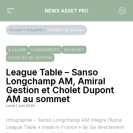
NEWS ASSET PRO
Accueil
>
Actualités
>
Sociétés de gestion
À LA UNE
CLASSEMENTS
DATASSET
SOCIÉTÉS DE GESTION
League Table – Sanso
Longchamp AM, Amiral
Gestion et Cholet Dupont
AM au sommet
Lundi 1 Juin 2026
Infographie – Sanso Longchamp AM intègre l’Apha
League Table « made in France » de Six directement