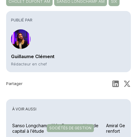
CHOLET DUPONT AM
SANSO LONGCHAMP AM
SIX
PUBLIÉ PAR
Guillaume Clément
Rédacteur en chef
Partager
À VOIR AUSSI
Sanso Longchamp AM – Recomposition de
Amiral Gestion 
SOCIÉTÉS DE GESTION
capital à l’étude
renfort