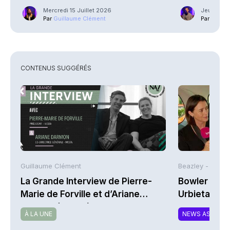
Mercredi 15 Juillet 2026
Jeudi 16 A
Par
Guillaume Clément
Par
Phili
CONTENUS SUGGÉRÉS
Guillaume Clément
Beazley -
La Grande Interview de Pierre-
Bowler Broa
Marie de Forville et d’Ariane
Urbieta | A
Darmon (Ivesta)
À LA UNE
NEWS ASSURA