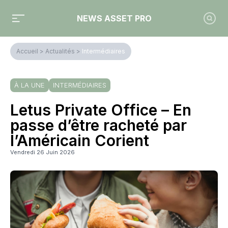
NEWS ASSET PRO
Accueil
>
Actualités
>
Intermédiaires
À LA UNE
INTERMÉDIAIRES
Letus Private Office – En
passe d’être racheté par
l’Américain Corient
Vendredi 26 Juin 2026