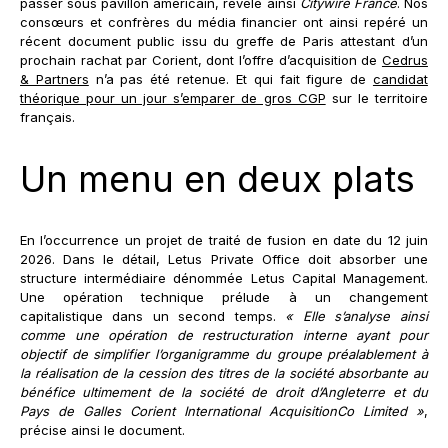
passer sous pavillon américain, révèle ainsi
Citywire France
. Nos
consœurs et confrères du média financier ont ainsi repéré un
récent document public issu du greffe de Paris attestant d’un
prochain rachat par Corient, dont l’offre d’acquisition de
Cedrus
& Partners
n’a pas été retenue. Et qui fait figure de
candidat
théorique pour un jour s’emparer de gros CGP
sur le territoire
français.
Un menu en deux plats
En l’occurrence un projet de traité de fusion en date du 12 juin
2026. Dans le détail, Letus Private Office doit absorber une
structure intermédiaire dénommée Letus Capital Management.
Une opération technique prélude à un changement
capitalistique dans un second temps.
« Elle s’analyse ainsi
comme une opération de restructuration interne ayant pour
objectif de simplifier l’organigramme du groupe préalablement à
la réalisation de la cession des titres de la société absorbante au
bénéfice ultimement de la société de droit d’Angleterre et du
Pays de Galles Corient International AcquisitionCo Limited »
,
précise ainsi le document.