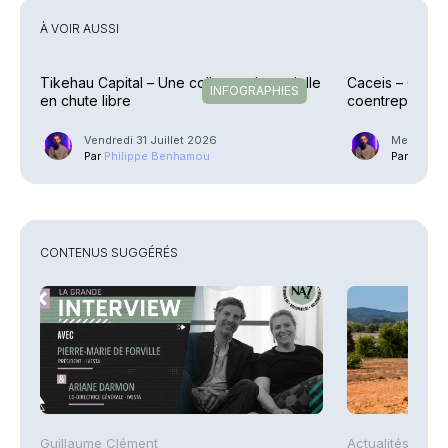
À VOIR AUSSI
Tikehau Capital – Une collecte trimestrielle
Caceis – Cessi
INFOGRAPHIES
en chute libre
coentreprise la
Street
Vendredi 31 Juillet 2026
Mercredi 2
Par
Philippe Benhamou
Par
Phili
CONTENUS SUGGÉRÉS
Guillaume Clément
Actualités AFP