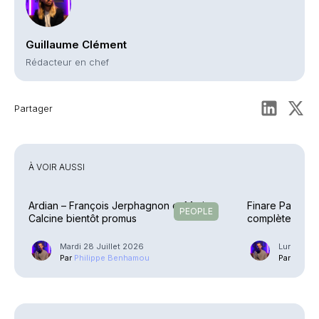
Guillaume Clément
Rédacteur en chef
Partager
À VOIR AUSSI
Ardian – François Jerphagnon et Marion
Finare Patrimo
PEOPLE
Calcine bientôt promus
complète la pal
Mardi 28 Juillet 2026
Lundi 20 J
Par
Philippe Benhamou
Par
Phili