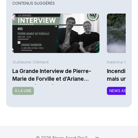
CONTENUS SUGGÉRÉS
Guillaume Clément
Katerina Stergi
La Grande Interview de Pierre-
Incendies : 
Marie de Forville et d’Ariane
mais une ex
Darmon (Ivesta)
À LA UNE
NEWS ASSURA
© 2026
News Asset Pro™