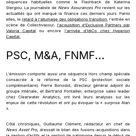
séquences habituelles comme le Flashback de Katerina
Stergiou. La journaliste de
News Assurances Pro
revient sur les
actualités qui ont marqué la finance ces derniers jours. Parmi
elles, le
retard à l'allumage des obligations transition
, l'entrée en
scène de Collectivassur,
l'acquisition d'Exclusive Partners par
Valoria Capital
ou encore
l'arrivée d'IdiCo chez Hyperion
Capital.
PSC, M&A, FNMF...
L'émission comporte aussi une séquence Hors champ spéciale
consacrée à la réforme de la PSC (protection sociale
complémentaire). Pierre Bonodot, directeur général adjoint du
groupe Intériale, et Bertrand Pontailler, enterprise sales leader
chez Clearwater Analytics, ont livré leurs analyses sur les
enjeux de cette révolution et ont pu évoquer la « surprise Alan
».
Côté chroniques, Guillaume Clément, rédacteur en chef de
News Asset Pro
, dressait le bilan des fusions-acquisitions dans
la gestion d’actifs et la gestion de patrimoine depuis le début de