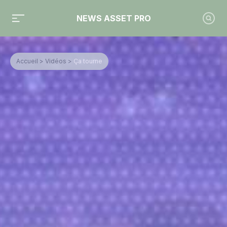
NEWS ASSET PRO
Accueil
>
Vidéos
>
Ça tourne