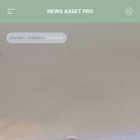
NEWS ASSET PRO
Accueil
>
Vidéos
>
Ça tourne