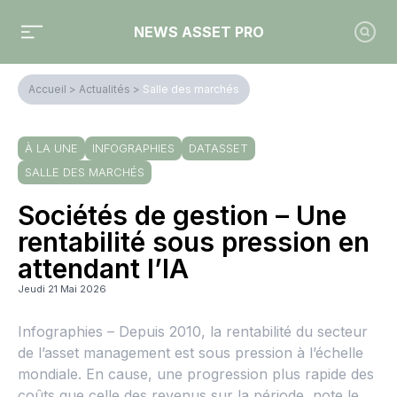
NEWS ASSET PRO
Accueil
>
Actualités
>
Salle des marchés
À LA UNE
INFOGRAPHIES
DATASSET
SALLE DES MARCHÉS
Sociétés de gestion – Une
rentabilité sous pression en
attendant l’IA
Jeudi 21 Mai 2026
Infographies – Depuis 2010, la rentabilité du secteur
de l’asset management est sous pression à l’échelle
mondiale. En cause, une progression plus rapide des
coûts que celle des revenus sur la période, note le