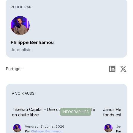
PUBLIÉ PAR
Philippe Benhamou
Journaliste
Partager
À VOIR AUSSI
Tikehau Capital – Une collecte trimestrielle
Janus Henderso
INFOGRAPHIES
en chute libre
fonds est effect
Vendredi 31 Juillet 2026
Jeudi 2 Ju
Par
Philippe Benhamou
Par
Phili