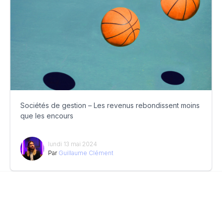
Sociétés de gestion – Les revenus rebondissent moins
que les encours
lundi 13 mai 2024
Par
Guillaume Clément
© 2026
News Asset Pro™
LinkedIn
Qui sommes-nous ?
CGV
CGU
Mentions légales
Politique de confidentialité