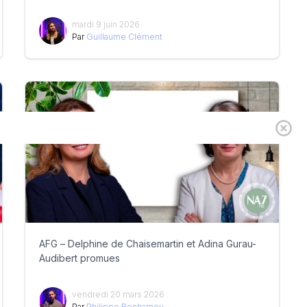
mardi 9 juin 2026
Par
Guillaume Clément
AFG – Delphine de Chaisemartin et Adina Gurau-
Audibert promues
vendredi 20 mars 2026
Par
Philippe Benhamou