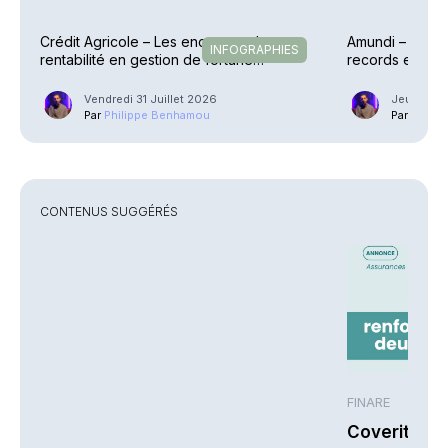
Crédit Agricole – Les encours et la
Amundi – Des p
INFOGRAPHIES
rentabilité en gestion de fortune
records en raf
explosent
Vendredi 31 Juillet 2026
Jeudi 30 J
Par
Philippe Benhamou
Par
Phili
CONTENUS SUGGÉRÉS
FINARE
Coverity re