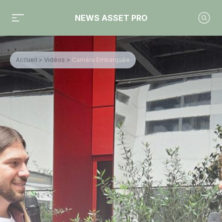
NEWS ASSET PRO
Accueil
>
Vidéos
>
Caméra Embarquée